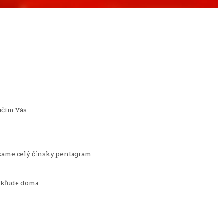
aučím Vás
ádzame celý čínsky pentagram
 vkľude doma