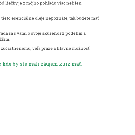
ód liečby je z môjho pohľadu viac než len
 tieto esenciálne oleje nepoznáte, tak budete mať
ada sa s vami o svoje skúsenosti podelím a
ižším.
 zúčastnenému, veľa praxe a hlavne možnosť
 kde by ste mali záujem kurz mať.