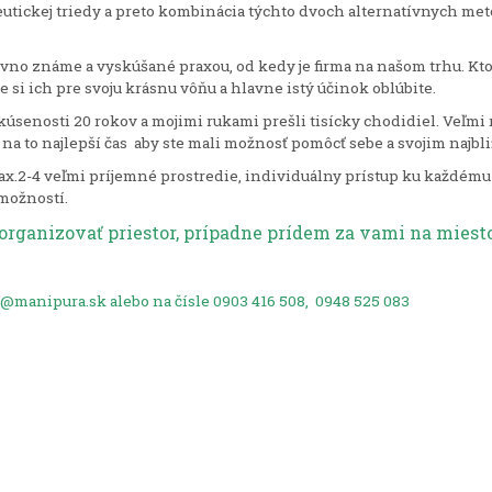
eutickej triedy a preto kombinácia týchto dvoch alternatívnych met
vno známe a vyskúšané praxou, od kedy je firma na našom trhu. Kto
 si ich pre svoju krásnu vôňu a hlavne istý účinok oblúbite.
senosti 20 rokov a mojimi rukami prešli tisícky chodidiel. Veľmi r
e na to najlepší čas aby ste mali možnosť pomôcť sebe a svojim najbl
.2-4 veľmi príjemné prostredie, individuálny prístup ku každému
možností.
rganizovať priestor, prípadne prídem za vami na miesto
a@manipura.sk
alebo na čísle 0903 416 508, 0948 525 083