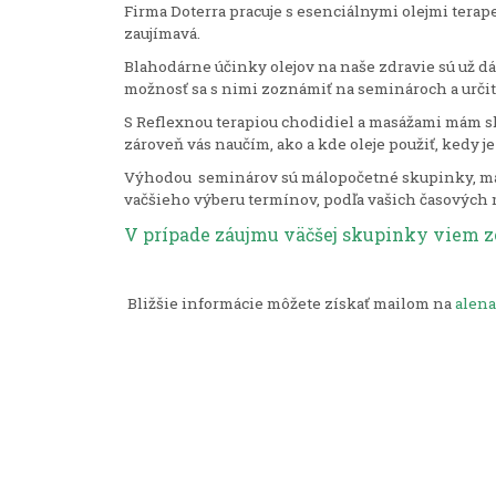
Firma Doterra pracuje s esenciálnymi olejmi terap
zaujímavá.
Blahodárne účinky olejov na naše zdravie sú už dá
možnosť sa s nimi zoznámiť na seminároch a určite
S Reflexnou terapiou chodidiel a masážami mám skú
zároveň vás naučím, ako a kde oleje použiť, kedy j
Výhodou seminárov sú málopočetné skupinky, max
vačšieho výberu termínov, podľa vašich časových 
V prípade záujmu väčšej skupinky viem zo
Bližšie informácie môžete získať mailom na
alen