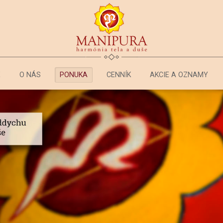
E
O NÁS
PONUKA
CENNÍK
AKCIE A OZNAMY