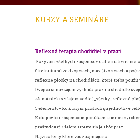
KURZY A SEMINÁRE
Reflexná terapia chodidiel v praxi
Pozývam všetkých záujemcov o alternatívne metód
Stretnutia sú vo dvojiciach, max.štvoriciach a poč
reflexné plošky na chodidlách, ktoré treba použiť 
Dvojica si navzájom vyskúša prax na chodidle svoje
Ak má niekto záujem vedieť ,,všetky,, reflexné p
5 elementov ku ktorým prislúchajú jednotlivé refl
K dispozícii záujemcom ponúkam aj mnou vyrobené 
preštudovať. Cieľom stretnutia je skôr prax.
Najviac témy ktoré vás zaujímajú sú.