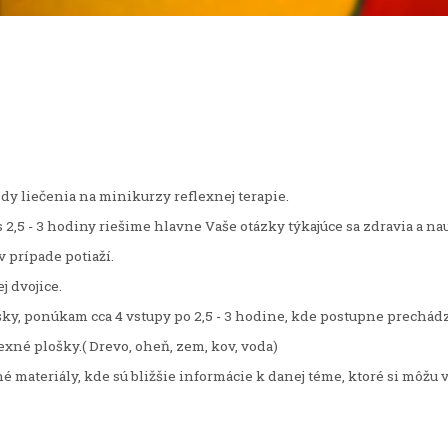
y liečenia na minikurzy reflexnej terapie.
as 2,5 - 3 hodiny riešime hlavne Vaše otázky týkajúce sa zdravia a n
v prípade potiaží.
j dvojice.
lošky, ponúkam cca 4 vstupy po 2,5 - 3 hodine, kde postupne prech
exné plošky.( Drevo, oheň, zem, kov, voda)
materiály, kde sú bližšie informácie k danej téme, ktoré si môžu